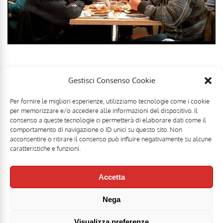
Gestisci Consenso Cookie
Per fornire le migliori esperienze, utilizziamo tecnologie come i cookie
per memorizzare e/o accedere alle informazioni del dispositivo. Il
consenso a queste tecnologie ci permetterà di elaborare dati come il
comportamento di navigazione o ID unici su questo sito. Non
acconsentire o ritirare il consenso può influire negativamente su alcune
caratteristiche e funzioni.
Accetta
Nega
Mr Food & Mrs Wine è una testata registrata di
Motoperpetuopress srl
- PI
07896411001 - Registrazione Tribunale di Roma n. 403/2008 del 20/11/2008 -
Direttore responsabile: Stefano Belli [
DISCLAIMER
]
Visualizza preferenze