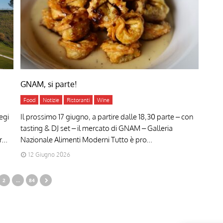
GNAM, si parte!
Food
Notizie
Ristoranti
Wine
egi
Il prossimo 17 giugno, a partire dalle 18,30 parte – con
tasting & DJ set – il mercato di GNAM – Galleria
...
Nazionale Alimenti Moderni Tutto è pro...
12 Giugno 2026
2
…
84