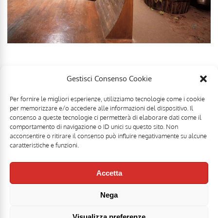
Gestisci Consenso Cookie
Per fornire le migliori esperienze, utilizziamo tecnologie come i cookie
per memorizzare e/o accedere alle informazioni del dispositivo. Il
consenso a queste tecnologie ci permetterà di elaborare dati come il
comportamento di navigazione o ID unici su questo sito. Non
acconsentire o ritirare il consenso può influire negativamente su alcune
caratteristiche e funzioni.
Accetta
Nega
Mr Food & Mrs Wine è una testata registrata di
Motoperpetuopress srl
- PI
07896411001 - Registrazione Tribunale di Roma n. 403/2008 del 20/11/2008 -
Direttore responsabile: Stefano Belli [
DISCLAIMER
]
Visualizza preferenze