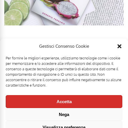
Gestisci Consenso Cookie
Per fornire le migliori esperienze, utilizziamo tecnologie come i cookie
per memorizzare e/o accedere alle informazioni del dispositivo. Il
consenso a queste tecnologie ci permetterà di elaborare dati come il
comportamento di navigazione o ID unici su questo sito. Non
acconsentire o ritirare il consenso può influire negativamente su alcune
caratteristiche e funzioni.
Accetta
Nega
Mr Food & Mrs Wine è una testata registrata di
Motoperpetuopress srl
- PI
07896411001 - Registrazione Tribunale di Roma n. 403/2008 del 20/11/2008 -
Direttore responsabile: Stefano Belli [
DISCLAIMER
]
Visualizza preferenze