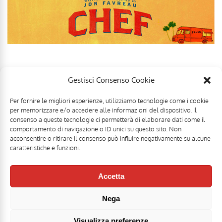
Gestisci Consenso Cookie
Per fornire le migliori esperienze, utilizziamo tecnologie come i cookie
per memorizzare e/o accedere alle informazioni del dispositivo. Il
consenso a queste tecnologie ci permetterà di elaborare dati come il
comportamento di navigazione o ID unici su questo sito. Non
acconsentire o ritirare il consenso può influire negativamente su alcune
caratteristiche e funzioni.
Accetta
Nega
Mr Food & Mrs Wine è una testata registrata di
Motoperpetuopress srl
- PI
07896411001 - Registrazione Tribunale di Roma n. 403/2008 del 20/11/2008 -
Direttore responsabile: Stefano Belli [
DISCLAIMER
]
Visualizza preferenze