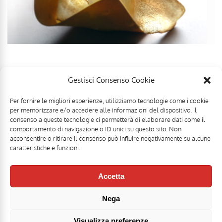
Gestisci Consenso Cookie
Per fornire le migliori esperienze, utilizziamo tecnologie come i cookie
per memorizzare e/o accedere alle informazioni del dispositivo. Il
consenso a queste tecnologie ci permetterà di elaborare dati come il
comportamento di navigazione o ID unici su questo sito. Non
acconsentire o ritirare il consenso può influire negativamente su alcune
caratteristiche e funzioni.
Accetta
Nega
Mr Food & Mrs Wine è una testata registrata di
Motoperpetuopress srl
- PI
07896411001 - Registrazione Tribunale di Roma n. 403/2008 del 20/11/2008 -
Direttore responsabile: Stefano Belli [
DISCLAIMER
]
Visualizza preferenze