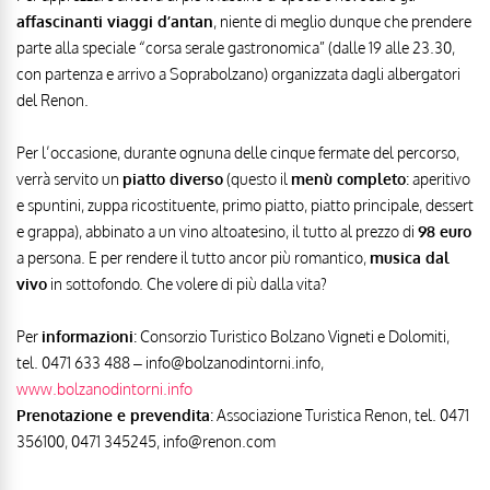
affascinanti viaggi d’antan
, niente di meglio dunque che prendere
parte alla speciale “corsa serale gastronomica” (dalle 19 alle 23.30,
con partenza e arrivo a Soprabolzano) organizzata dagli albergatori
del Renon.
Per l’occasione, durante ognuna delle cinque fermate del percorso,
verrà servito un
piatto diverso
(questo il
menù completo
: aperitivo
e spuntini, zuppa ricostituente, primo piatto, piatto principale, dessert
e grappa), abbinato a un vino altoatesino, il tutto al prezzo di
98 euro
a persona. E per rendere il tutto ancor più romantico,
musica dal
vivo
in sottofondo. Che volere di più dalla vita?
Per
informazioni
: Consorzio Turistico Bolzano Vigneti e Dolomiti,
tel. 0471 633 488 – info@bolzanodintorni.info,
www.bolzanodintorni.info
Prenotazione e prevendita
: Associazione Turistica Renon, tel. 0471
356100, 0471 345245, info@renon.com