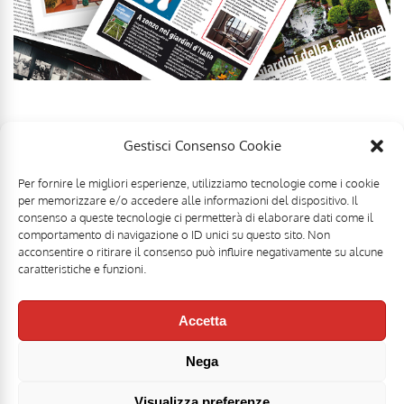
Gestisci Consenso Cookie
Per fornire le migliori esperienze, utilizziamo tecnologie come i cookie
per memorizzare e/o accedere alle informazioni del dispositivo. Il
consenso a queste tecnologie ci permetterà di elaborare dati come il
comportamento di navigazione o ID unici su questo sito. Non
acconsentire o ritirare il consenso può influire negativamente su alcune
caratteristiche e funzioni.
Accetta
Nega
Mr Food & Mrs Wine è una testata registrata di
Motoperpetuopress srl
- PI
07896411001 - Registrazione Tribunale di Roma n. 403/2008 del 20/11/2008 -
Direttore responsabile: Stefano Belli [
DISCLAIMER
]
Visualizza preferenze