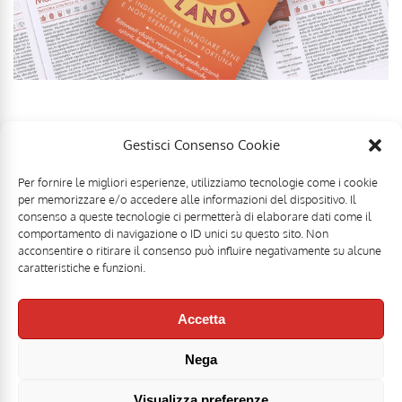
Gestisci Consenso Cookie
Per fornire le migliori esperienze, utilizziamo tecnologie come i cookie
per memorizzare e/o accedere alle informazioni del dispositivo. Il
consenso a queste tecnologie ci permetterà di elaborare dati come il
comportamento di navigazione o ID unici su questo sito. Non
acconsentire o ritirare il consenso può influire negativamente su alcune
caratteristiche e funzioni.
Accetta
Nega
Mr Food & Mrs Wine è una testata registrata di
Motoperpetuopress srl
- PI
07896411001 - Registrazione Tribunale di Roma n. 403/2008 del 20/11/2008 -
Direttore responsabile: Stefano Belli [
DISCLAIMER
]
Visualizza preferenze