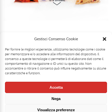
Gestisci Consenso Cookie
Per fornire le migliori esperienze, utilizziamo tecnologie come i cookie
per memorizzare e/o accedere alle informazioni del dispositivo. Il
consenso a queste tecnologie ci permetterà di elaborare dati come il
comportamento di navigazione o ID unici su questo sito. Non
acconsentire o ritirare il consenso può influire negativamente su alcune
caratteristiche e funzioni.
Accetta
Nega
Mr Food & Mrs Wine è una testata registrata di
Motoperpetuopress srl
- PI
07896411001 - Registrazione Tribunale di Roma n. 403/2008 del 20/11/2008 -
Direttore responsabile: Stefano Belli [
DISCLAIMER
]
Visualizza preferenze