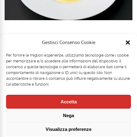
Gestisci Consenso Cookie
Per fornire le migliori esperienze, utilizziamo tecnologie come i cookie
per memorizzare e/o accedere alle informazioni del dispositivo. Il
consenso a queste tecnologie ci permetterà di elaborare dati come il
comportamento di navigazione o ID unici su questo sito. Non
acconsentire o ritirare il consenso può influire negativamente su alcune
caratteristiche e funzioni.
Accetta
Nega
Mr Food & Mrs Wine è una testata registrata di
Motoperpetuopress srl
- PI
07896411001 - Registrazione Tribunale di Roma n. 403/2008 del 20/11/2008 -
Direttore responsabile: Stefano Belli [
DISCLAIMER
]
Visualizza preferenze