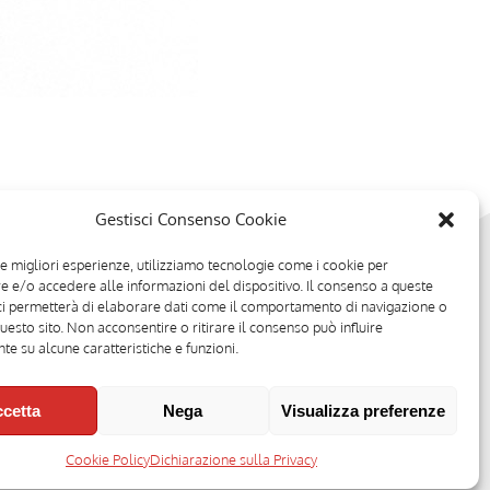
Gestisci Consenso Cookie
le migliori esperienze, utilizziamo tecnologie come i cookie per
 e/o accedere alle informazioni del dispositivo. Il consenso a queste
ci permetterà di elaborare dati come il comportamento di navigazione o
questo sito. Non acconsentire o ritirare il consenso può influire
e su alcune caratteristiche e funzioni.
cetta
Nega
Visualizza preferenze
2008 - Direttore responsabile: Stefano Belli [
DISCLAIMER
]
Cookie Policy
Dichiarazione sulla Privacy
vacy Policy
|
Gestisci Cookie