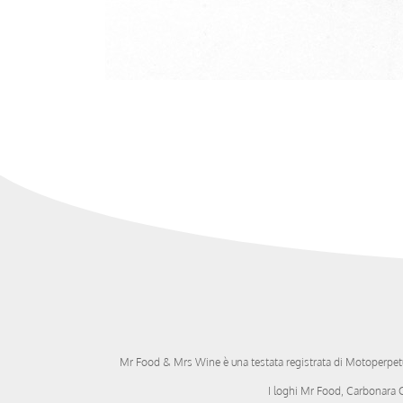
Mr Food & Mrs Wine è una testata registrata di
Motoperpetu
I loghi Mr Food, Carbonara Cl