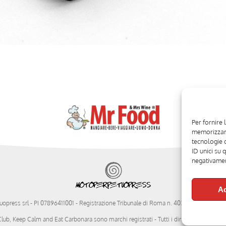
Per fornire 
memorizzare
tecnologie 
ID unici su 
negativament
Ac
opress srl
- PI 07896411001 - Registrazione Tribunale di Roma n. 403/2008 del 20/11/
ub, Keep Calm and Eat Carbonara sono marchi registrati - Tutti i diritti riservati. |
Pri