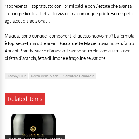
rappresenta – soprattutto con i primi caldi e con l’estate che avanza
– un ingrediente altrettanto vivace ma comunque
più fresco
rispetto
agli alcolici tradizionali..
Ma quali sono dunque i componenti di questo nuovo mix? La formula
è
top secret
, ma oltre ai vini
Rocca delle Macie
troviamo senz’altro
Apricot Brandy, succo d’arancio, Framboise, miele, con guarnizione
di fetta d’arancia, fetta di limone e fragoline selvatiche
Playboy Club
Rocca delle Macìe
Salvatore Calabrese
Related Items
Rocca delle Macìe, lode al vino (ma