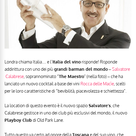
Londra chiama Italia… e l’
Italia del vino
risponde! Risponde
addirittura con uno dei più
grandi barman del mondo
–
Salvatore
Calabrese
, soprannominato “
The Maestro
” (nella foto) – che ha
lanciato un nuovo cocktail a base dei vini
Rocca delle Macìe
, scelti
per le loro caratteristiche di “bevibilità, piacevolezza e schiettezza”.
La location di questo evento è il nuovo spazio
Salvatore’s
, che
Calabrese gestisce in uno dei club più esclusivi del mondo, il nuovo
Playboy Club
di Old Park Lane.
Tutto questo va certo ad onore della
Toscana
e del suo vino, che