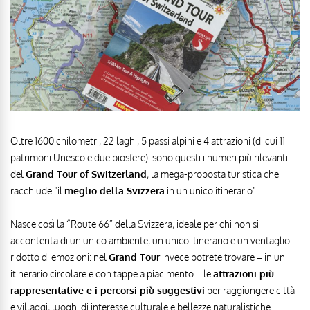
Oltre 1600 chilometri, 22 laghi, 5 passi alpini e 4 attrazioni (di cui 11
patrimoni Unesco e due biosfere): sono questi i numeri più rilevanti
del
Grand Tour of Switzerland
, la mega-proposta turistica che
racchiude "il
meglio della Svizzera
in un unico itinerario".
Nasce così la “Route 66” della Svizzera, ideale per chi non si
accontenta di un unico ambiente, un unico itinerario e un ventaglio
ridotto di emozioni: nel
Grand Tour
invece potrete trovare – in un
itinerario circolare e con tappe a piacimento – le
attrazioni più
rappresentative e i percorsi più suggestivi
per raggiungere città
e villaggi, luoghi di interesse culturale e bellezze naturalistiche.