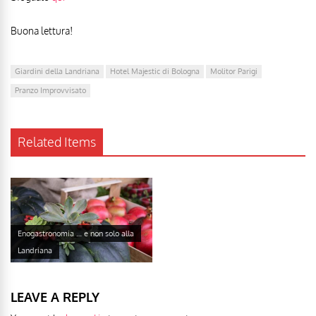
Buona lettura!
Giardini della Landriana
Hotel Majestic di Bologna
Molitor Parigi
Pranzo Improvvisato
Related Items
Enogastronomia … e non solo alla
Landriana
LEAVE A REPLY