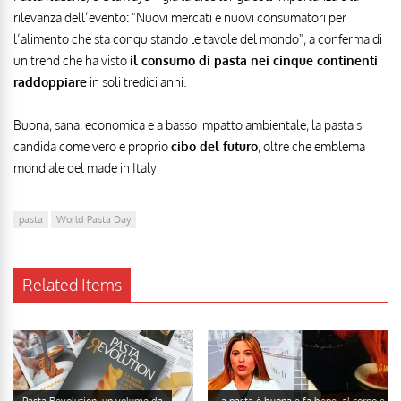
rilevanza dell’evento: "Nuovi mercati e nuovi consumatori per
l’alimento che sta conquistando le tavole del mondo", a conferma di
un trend che ha visto
il consumo di pasta nei cinque continenti
raddoppiare
in soli tredici anni.
Buona, sana, economica e a basso impatto ambientale, la pasta si
candida come vero e proprio
cibo del futuro
, oltre che emblema
mondiale del made in Italy
pasta
World Pasta Day
Related Items
Pasta Revolution, un volume da
La pasta è buona e fa bene, al corpo e