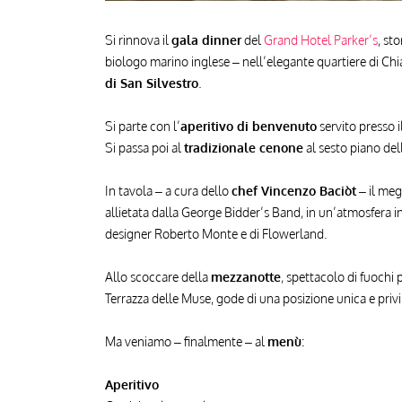
Si rinnova il
gala dinner
del
Grand Hotel Parker’s
, st
biologo marino inglese – nell’elegante quartiere di Ch
di San Silvestro
.
Si parte con l’
aperitivo di benvenuto
servito presso 
Si passa poi al
tradizionale cenone
al sesto piano dell
In tavola – a cura dello
chef Vincenzo Baciòt
– il meg
allietata dalla George Bidder’s Band, in un’atmosfera in c
designer Roberto Monte e di Flowerland.
Allo scoccare della
mezzanotte
, spettacolo di fuochi 
Terrazza delle Muse, gode di una posizione unica e priv
Ma veniamo – finalmente – al
menù
:
Aperitivo