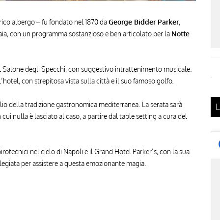
orico albergo – fu fondato nel 1870 da
George Bidder Parker
,
iaia, con un programma sostanzioso e ben articolato per la
Notte
il Salone degli Specchi, con suggestivo intrattenimento musicale.
’hotel, con strepitosa vista sulla città e il suo famoso golfo.
lio della tradizione gastronomica mediterranea. La serata sarà
L
ui nulla è lasciato al caso, a partire dal table setting a cura del
pirotecnici nel cielo di Napoli e il Grand Hotel Parker’s, con la sua
ilegiata per assistere a questa emozionante magia.