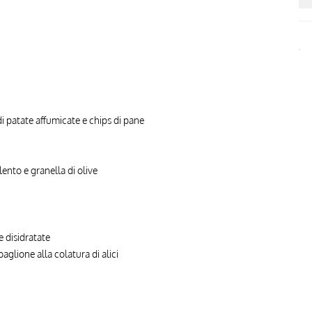
di patate affumicate e chips di pane
nto e granella di olive
e disidratate
aglione alla colatura di alici