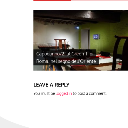
Capodanno/2: al Green T. di
Roma, nel segno dell’Oriente
LEAVE A REPLY
You must be
logged in
to post a comment.