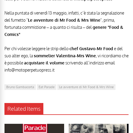
Nella puntata di venerdì 13 maggio, infatti, c’è stata la segnalazione
del fumetto "
Le avventure di Mr Food & Mrs Wine
", prima,
fortunata commistione – a quanto ci risulta – del
genere "Food &
Comics"
Per chi volesse leggere le strip dello
chef Gustavo-Mr Food
e del
suo alter ego, la
sommelier Valentina-Mrs Wine
, vi ricordiamo che
è possibile
acquistare il volume
scrivendo all’indirizzo email
info@motoperpetuopress.it
Bruno Gambacorta
Eat Parade
Le avventure di Mr Food & Mrs Wine
Related Items