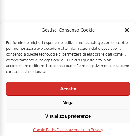
Gestisci Consenso Cookie
Per fornire le migliori esperienze, utilizziamo tecnologie come i cookie
per memorizzare e/o accedere alle informazioni del dispositivo. Il
consenso a queste tecnologie ci permetterà di elaborare dati come il
comportamento di navigazione o ID unici su questo sito. Non
acconsentire o ritirare il consenso può influire negativamente su alcune
caratteristiche e funzioni.
Accetta
Nega
Mr Food & Mrs Wine è una testata registrata di
Motoperpetuopress srl
- PI
07896411001 - Registrazione Tribunale di Roma n. 403/2008 del 20/11/2008 -
Direttore responsabile: Stefano Belli [
DISCLAIMER
]
Visualizza preferenze
I loghi Mr Food, Carbonara Club, Keep Calm and Eat Carbonara sono marchi
Cookie Policy
Dichiarazione sulla Privacy
registrati - Tutti i diritti riservati. |
Privacy Policy
|
Gestisci Cookie