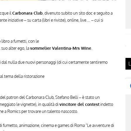
cque il
Carbonara Club
, divenuto subito un sito doc e seguito a
nte iniziative – su carta (libri e riviste), online, live… – cui si
 libro a fumetti, con le
 suo alter ego, la
sommelier Valentina-Mrs Wine
.
i dal nulla due nuovi personaggi (di cui certamente sentiremo
L
al tema della ristorazione
o del patron del Carbonara Club, Stefano Belli – è stato un
ggiato le vignette), in qualità di
vincitore del contest
indetto
me a Romics per trovare un talento nascosto.
e di fumetto, animazione, cinema e games di Roma "Le avventure di