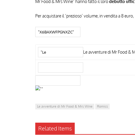
Mr Food & Mrs Wine" hanno fatto il loro
debutto uffic
Per acquistare il ‘prezioso’ volume, in vendita a 8 euro,
Le avventure di Mr Food & 
Le avventure di Mr Food & Mrs Wine
Romics
Related Items