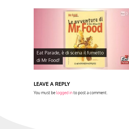
Eat Parade, è di scena il fumetto
di Mr Food!
LEAVE A REPLY
You must be
logged in
to post a comment.