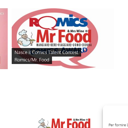
Nasce il Comics Talent Contest
Romics/Mr. Food
Per fornire 