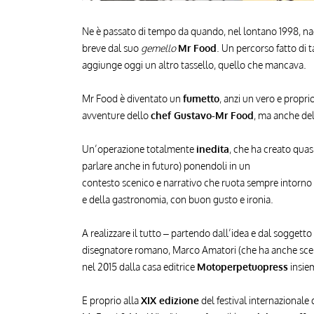
Ne è passato di tempo da quando, nel lontano 1998, na
breve dal suo
gemello
Mr Food
. Un percorso fatto di ta
aggiunge oggi un altro tassello, quello che mancava.
Mr Food è diventato un
fumetto
, anzi un vero e proprio
avventure dello
chef Gustavo-Mr Food
, ma anche del
Un’operazione totalmente
inedita
, che ha creato quas
parlare anche in futuro) ponendoli in un
contesto scenico e narrativo che ruota sempre intorno 
e della gastronomia, con buon gusto e ironia.
A realizzare il tutto – partendo dall’idea e dal soggett
disegnatore romano, Marco Amatori (che ha anche scene
nel 2015 dalla casa editrice
Motoperpetuopress
insie
E proprio alla
XIX edizione
del festival internazional