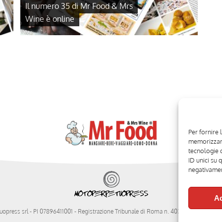
Il numero 35 di Mr Food & Mrs
Wine è online
Per fornire 
memorizzare
tecnologie 
ID unici su 
negativament
Ac
opress srl
- PI 07896411001 - Registrazione Tribunale di Roma n. 403/2008 del 20/11/