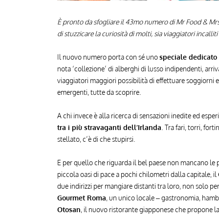
È pronto da sfogliare il 43mo numero di Mr Food & Mrs 
di stuzzicare la curiosità di molti, sia viaggiatori incalli
Il nuovo numero porta con sé uno
speciale dedicato
nota ‘collezione’ di alberghi di lusso indipendenti, arri
viaggiatori maggiori possibilità di effettuare soggiorni 
emergenti, tutte da scoprire.
A chi invece è alla ricerca di sensazioni inedite ed espe
tra i più stravaganti dell’Irlanda
. Tra fari, torri, for
stellato, c’è di che stupirsi.
E per quello che riguarda il bel paese non mancano le p
piccola oasi di pace a pochi chilometri dalla capitale, il
due indirizzi per mangiare distanti tra loro, non solo pe
Gourmet Roma
, un unico locale – gastronomia, hambu
Otosan
, il nuovo ristorante giapponese che propone la 