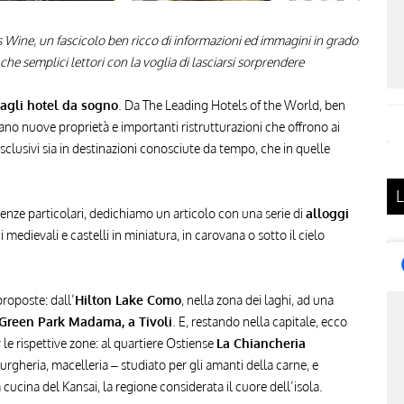
Wine, un fascicolo ben ricco di informazioni ed immagini in grado
ti che semplici lettori con la voglia di lasciarsi sorprendere
 agli hotel da sogno
. Da The Leading Hotels of the World, ben
vano nuove proprietà e importanti ristrutturazioni che offrono ai
esclusivi sia in destinazioni conosciute da tempo, che in quelle
L
rienze particolari, dedichiamo un articolo con una serie di
alloggi
tini medievali e castelli in miniatura, in carovana o sotto il cielo
roposte: dall’
Hilton Lake Como
, nella zona dei laghi, ad una
Green Park Madama, a Tivoli
. E, restando nella capitale, ecco
r le rispettive zone: al quartiere Ostiense
La Chiancheria
rgheria, macelleria – studiato per gli amanti della carne, e
cucina del Kansai, la regione considerata il cuore dell’isola.