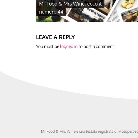
Mr Food & Mrs Wine, ecco il
numero 44
LEAVE A REPLY
You must be
logged in
to post a comment.
Mr Food & Mrs Wine è una testata registrata di
Motoperpetu