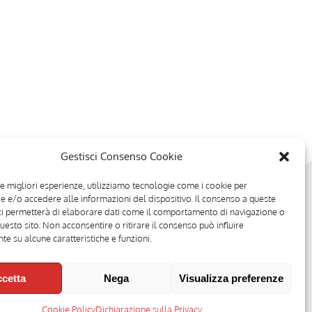
Gestisci Consenso Cookie
le migliori esperienze, utilizziamo tecnologie come i cookie per
 e/o accedere alle informazioni del dispositivo. Il consenso a queste
ci permetterà di elaborare dati come il comportamento di navigazione o
questo sito. Non acconsentire o ritirare il consenso può influire
e su alcune caratteristiche e funzioni.
cetta
Nega
Visualizza preferenze
2008 - Direttore responsabile: Stefano Belli [
DISCLAIMER
]
Cookie Policy
Dichiarazione sulla Privacy