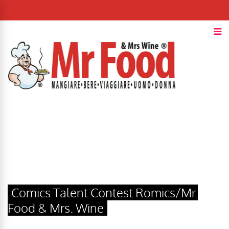
Comics Talent Contest Romics/Mr.
Food & Mrs. Wine