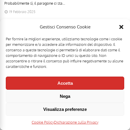
Probabilmente sì, il paragone ci sta...
19 Febbraio 2025
Gestisci Consenso Cookie
Per fornire le migliori esperienze, utilizziamo tecnologie come i cookie
per memorizzare e/o accedere alle informazioni del dispositivo. Il
consenso a queste tecnologie ci permetterà di elaborare dati come il
comportamento di navigazione o ID unici su questo sito. Non
acconsentire o ritirare il consenso può influire negativamente su alcune
caratteristiche e funzioni.
Accetta
Nega
Mr Food & Mrs Wine è una testata registrata di
Motoperpetuopress srl
- PI
07896411001 - Registrazione Tribunale di Roma n. 403/2008 del 20/11/2008 -
Direttore responsabile: Stefano Belli [
DISCLAIMER
]
Visualizza preferenze
I loghi Mr Food, Carbonara Club, Keep Calm and Eat Carbonara sono marchi
Cookie Policy
Dichiarazione sulla Privacy
registrati - Tutti i diritti riservati. |
Privacy Policy
|
Gestisci Cookie