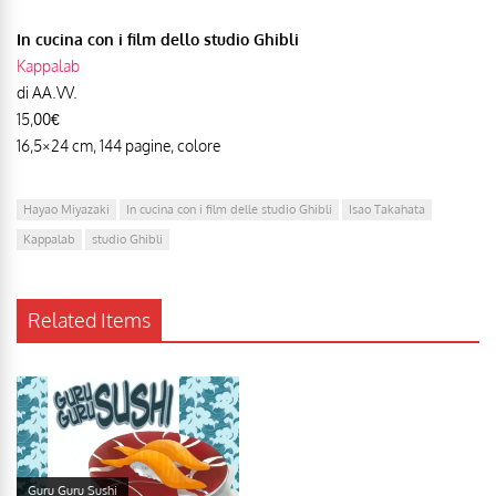
In cucina con i film dello studio Ghibli
Kappalab
di AA.VV.
15,00€
16,5×24 cm, 144 pagine, colore
Hayao Miyazaki
In cucina con i film delle studio Ghibli
Isao Takahata
Kappalab
studio Ghibli
Related Items
Guru Guru Sushi