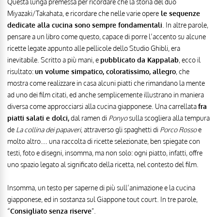
Questa lunga premessa per ricordare che la storia del duo
Miyazaki/Takahata, e ricordare che nelle varie opere
le sequenze
dedicate alla cucina sono sempre fondamentali
. In altre parole,
pensare a un libro come questo, capace di porre l’accento su alcune
ricette legate appunto alle pellicole dello Studio Ghibli, era
inevitabile. Scritto a più mani, e
pubblicato da Kappalab
, ecco il
risultato:
un volume simpatico, coloratissimo, allegro
, che
mostra come realizzare in casa alcuni piatti che rimandano la mente
ad uno dei film citati, ed anche semplicemente illustrano in maniera
diversa come approcciarsi alla cucina giapponese. Una carrellata
fra
piatti salati e dolci,
dal ramen di
Ponyo
sulla scogliera alla tempura
de
La collina dei papaveri
, attraverso gli spaghetti di
Porco Rosso
e
molto altro… una raccolta di ricette selezionate, ben spiegate con
testi, foto e disegni, insomma, ma non solo: ogni piatto, infatti, offre
uno spazio legato al significato della ricetta, nel contesto del film.
Insomma, un testo per saperne di più sull’animazione e la cucina
giapponese, ed in sostanza sul Giappone tout court. In tre parole,
“
Consigliato senza riserve
”.