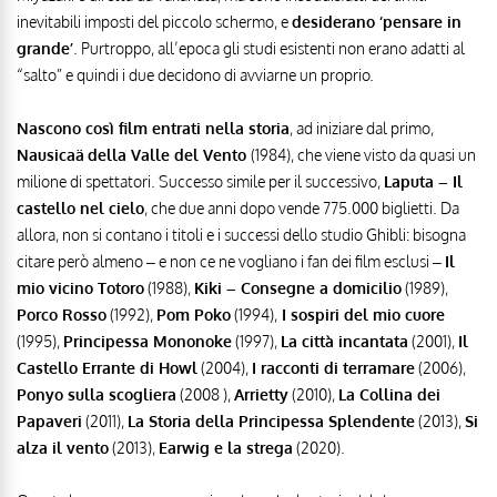
inevitabili imposti del piccolo schermo, e
desiderano ‘pensare in
grande’
. Purtroppo, all’epoca gli studi esistenti non erano adatti al
“salto” e quindi i due decidono di avviarne un proprio.
Nascono così film entrati nella storia
, ad iniziare dal primo,
Nausicaä
della Valle del Vento
(1984), che viene visto da quasi un
milione di spettatori. Successo simile per il successivo,
Laputa – Il
castello nel cielo
, che due anni dopo vende 775.000 biglietti. Da
allora, non si contano i titoli e i successi dello studio Ghibli: bisogna
citare però almeno – e non ce ne vogliano i fan dei film esclusi –
Il
mio vicino Totoro
(1988),
Kiki – Consegne a domicilio
(1989),
Porco Rosso
(1992),
Pom Poko
(1994),
I sospiri del mio cuore
(1995),
Principessa Mononoke
(1997),
La città incantata
(2001),
Il
Castello Errante di Howl
(2004),
I racconti di terramare
(2006),
Ponyo sulla scogliera
(2008 ),
Arrietty
(2010),
La Collina dei
Papaveri
(2011),
La Storia della Principessa Splendente
(2013),
Si
alza il vento
(2013),
Earwig e la strega
(2020).