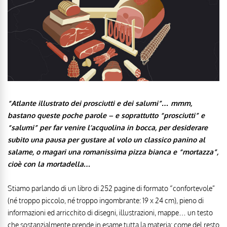
“Atlante illustrato dei prosciutti e dei salumi”… mmm,
bastano queste poche parole – e soprattutto “prosciutti” e
“salumi” per far venire l’acquolina in bocca, per desiderare
subito una pausa per gustare al volo un classico panino al
salame, o magari una romanissima pizza bianca e “mortazza”,
cioè con la mortadella…
Stiamo parlando di un libro di 252 pagine di formato “confortevole”
(né troppo piccolo, né troppo ingombrante: 19 x 24 cm), pieno di
informazioni ed arricchito di disegni, illustrazioni, mappe… un testo
che sostanzialmente prende in esame tutta la materia: come del resto