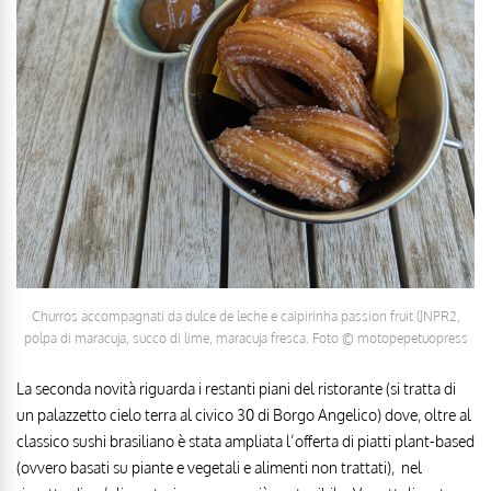
Churros accompagnati da dulce de leche e caipirinha passion fruit (JNPR2,
polpa di maracuja, succo di lime, maracuja fresca. Foto © motopepetuopress
La seconda novità riguarda i restanti piani del ristorante (si tratta di
un palazzetto cielo terra al civico 30 di Borgo Angelico) dove, oltre al
classico sushi brasiliano è stata ampliata l’offerta di piatti plant-based
(ovvero basati su piante e vegetali e alimenti non trattati), nel