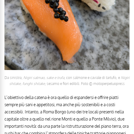
Da sinistra,
Nigiri salmao, sake e trufa
, con salmone e caviale di tartufo, e
Nigiri
shitake, funghi shitake
, sesamo e fiori edibili. Foto © motoperpetuopress
L’obiettivo della catena è ora quello di espandersi e offrire piatti
sempre più sani e appetitosi, ma anche più sostenibili e a costi
accessibili. Intanto, a Roma Borgo (uno dei tre locali presenti nella
capitale oltre a quello nel rione Monti e quello a Ponte Milvio), due
importanti novità: da una parte la ristrutturazione del piano terra, ora
sushi bar che combina l’atmosfera delle tipiche trattorie giapponesi