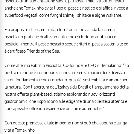
rispetto di un’alimentazione sana e più sostenibile. Va sottolineato
anche che Temakinho evita l’uso di pesce sintetico e si affida invece a
superfood vegetali come funghi shimeji, shiitake e alghe wakame.
E a proposito di sostenibilità, i fornitori a cui si affida la catena
rispettano pratiche di allevamento che escludono antibiotici e
pesticidi, mentre il pesce pescato segue criteri di pesca sostenibile ed
è certificato Friends of the Sea.
Come afferma Fabrizio Pisciotta, Co-founder e CEO di Temakinho: “La
nostra missione è continuare a innovare senza mai perdere di vista i
valori fondamentali che ci guidano: qualità, sostenibilità e amore per
la natura. Con l’apertura dell’Izakaya du Brasil e l’ampliamento della
nostra offerta plant-based, stiamo esplorando nuovi orizzonti
gastronomici che rispondono alle esigenze di una clientela attenta e
consapevole, offrendo esperienze uniche e autentiche.”
Con queste premesse e tale impegno non si può che augurare lunga
vita a Temakinho.