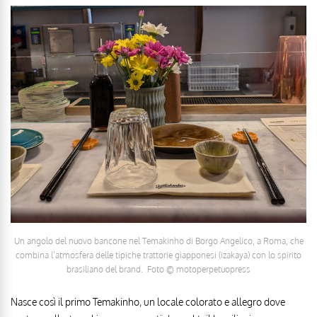
Un angolo del nuovo bancone nel Temakinho di Borgo Angelico, a Roma, che
combina l’atmosfera delle tipiche trattorie giapponesi (izakaya) con lo spirito
brasiliano del brand. Foto © motoperpetuopress
Nasce così il primo Temakinho, un locale colorato e allegro dove