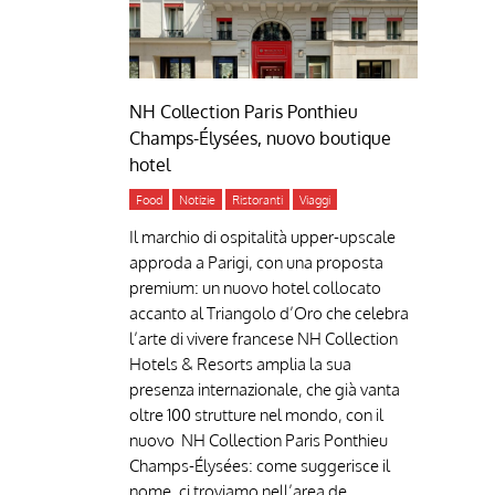
NH Collection Paris Ponthieu
Champs-Élysées, nuovo boutique
hotel
Food
Notizie
Ristoranti
Viaggi
Il marchio di ospitalità upper-upscale
approda a Parigi, con una proposta
premium: un nuovo hotel collocato
accanto al Triangolo d’Oro che celebra
l’arte di vivere francese NH Collection
Hotels & Resorts amplia la sua
presenza internazionale, che già vanta
oltre 100 strutture nel mondo, con il
nuovo NH Collection Paris Ponthieu
Champs-Élysées: come suggerisce il
nome, ci troviamo nell’area de...