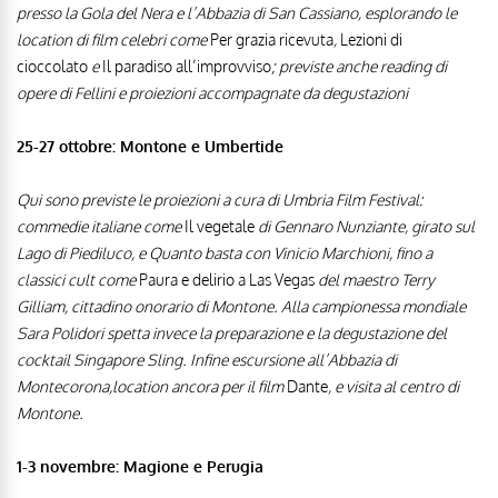
presso la Gola del Nera e l’Abbazia di San Cassiano, esplorando le
location di film celebri come
Per grazia ricevuta
,
Lezioni di
cioccolato
e
Il paradiso all’improvviso
; previste anche reading di
opere di Fellini e proiezioni accompagnate da degustazioni
25-27 ottobre: Montone e Umbertide
Qui sono previste le proiezioni a cura di Umbria Film Festival:
commedie italiane come
Il vegetale
di Gennaro Nunziante, girato sul
Lago di Piediluco, e Quanto basta con Vinicio Marchioni, fino a
classici cult come
Paura e delirio a Las Vegas
del maestro Terry
Gilliam, cittadino onorario di Montone. Alla campionessa mondiale
Sara Polidori spetta invece la preparazione e la degustazione del
cocktail Singapore Sling. Infine escursione all’Abbazia di
Montecorona,location ancora per il film
Dante
, e visita al centro di
Montone.
1-3 novembre: Magione e Perugia