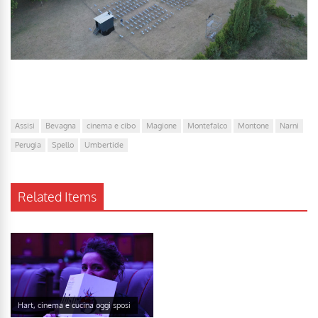
Assisi
Bevagna
cinema e cibo
Magione
Montefalco
Montone
Narni
Perugia
Spello
Umbertide
Related Items
Hart, cinema e cucina oggi sposi