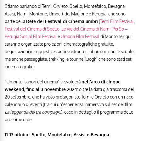
Stiamo parlando di Terni, Orvieto, Spello, Montefalco, Bevagna,
Assisi, Narni, Montone, Umbertide, Magione e Perugia, che sono
parte della
Rete dei Festival di Cinema umbri
(
Terni Film Festival
,
Festival del Cinema di Spello
,
Le Vie del Cinema di Narni
,
PerSo –
Perugia Social Film Festival
e
Umbria Film Festival
di Montone): qui
saranno organizzate proiezioni cinematografiche gratuite,
degustazioni in suggestive cantine e frantoi, laboratori con le scuole,
ma anche passeggiate, trekking, e tour nei luoghi che sono stati set
cinematografici.
“Umbria, i sapori del cinema” si svolgerà
nell’arco di cinque
weekend, fino al 3 novembre 2024
: oltre la data già trascorsa del
20 settembre, che ha visto protagoniste Terni e Orvieto con un ricco
calendario di eventi (tra cui un’esperienza immersiva sul set del film
La leggenda dei tre compagni
), ecco in dettaglio il programma delle
prossime date
11-13 ottobre: Spello, Montefalco, Assisi e Bevagna