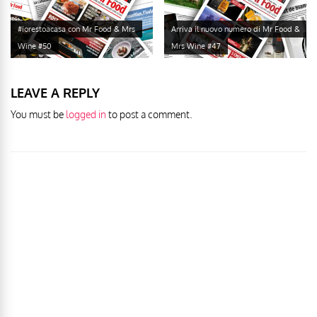
#iorestoacasa con Mr Food & Mrs
Arriva il nuovo numero di Mr Food &
Wine #50
Mrs Wine #47
LEAVE A REPLY
You must be
logged in
to post a comment.