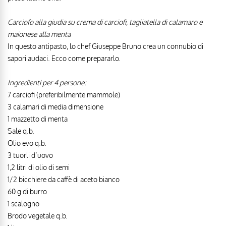
Carciofo alla giudia su crema di carciofi, tagliatella di calamaro e
maionese alla menta
In questo antipasto, lo chef Giuseppe Bruno crea un connubio di
sapori audaci. Ecco come prepararlo.
Ingredienti per 4 persone:
7 carciofi (preferibilmente mammole)
3 calamari di media dimensione
1 mazzetto di menta
Sale q.b.
Olio evo q.b.
3 tuorli d’uovo
1,2 litri di olio di semi
1/2 bicchiere da caffè di aceto bianco
60 g di burro
1 scalogno
Brodo vegetale q.b.