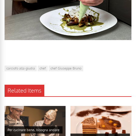
carciofo alla giudia
chef
chef Giuseppe Bruno
Related Items
Per cucinare bene, bisogna andare