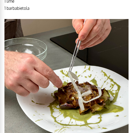
1 lime
1 barbabietola