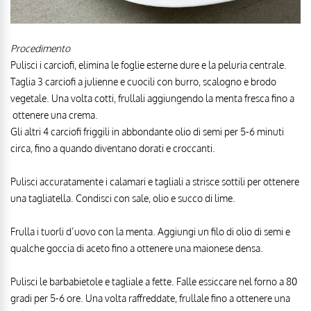
Procedimento
Pulisci i carciofi, elimina le foglie esterne dure e la peluria centrale.
Taglia 3 carciofi a julienne e cuocili con burro, scalogno e brodo
vegetale. Una volta cotti, frullali aggiungendo la menta fresca fino a
ottenere una crema.
Gli altri 4 carciofi friggili in abbondante olio di semi per 5-6 minuti
circa, fino a quando diventano dorati e croccanti.
Pulisci accuratamente i calamari e tagliali a strisce sottili per ottenere
una tagliatella. Condisci con sale, olio e succo di lime.
Frulla i tuorli d’uovo con la menta. Aggiungi un filo di olio di semi e
qualche goccia di aceto fino a ottenere una maionese densa.
Pulisci le barbabietole e tagliale a fette. Falle essiccare nel forno a 80
gradi per 5-6 ore. Una volta raffreddate, frullale fino a ottenere una